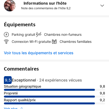
Informations sur l'hôte
Note des commentaires de l'hôte
9,2
Équipements
Parking gratuit
Chambres non-fumeurs
Connexion Wi-Fi gratuite
Chambres familiales
Voir tous les équipements et services
Commentaires
9,5
Exceptionnel
·
24 expériences vécues
Avec une note de 9.5
exceptionnel
Situation géographique
9,8
Propreté
9,8
Rapport qualité/prix
9,2
Voir plus