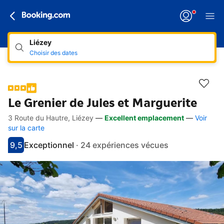
Liézey
Choisir des dates
Le Grenier de Jules et Marguerite
3 Route du Hautre, Liézey
—
Excellent emplacement
—
Voir
Accès rapides
Aller à la description
Aller aux équipements
Aller aux hébergements
Aller aux conditions
sur la carte
9,5
Exceptionnel
·
24 expériences vécues
Avec une note de 9.5
exceptionnel