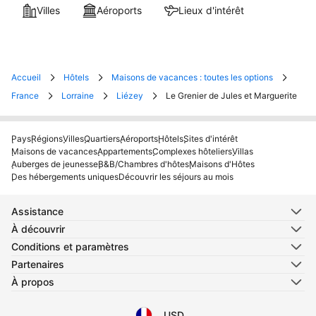
Villes
Aéroports
Lieux d'intérêt
Accueil
Hôtels
Maisons de vacances : toutes les options
France
Lorraine
Liézey
Le Grenier de Jules et Marguerite
Pays
Régions
Villes
Quartiers
Aéroports
Hôtels
Sites d'intérêt
Maisons de vacances
Appartements
Complexes hôteliers
Villas
Auberges de jeunesse
B&B/Chambres d'hôtes
Maisons d'Hôtes
Des hébergements uniques
Découvrir les séjours au mois
Assistance
À découvrir
Conditions et paramètres
Partenaires
À propos
USD