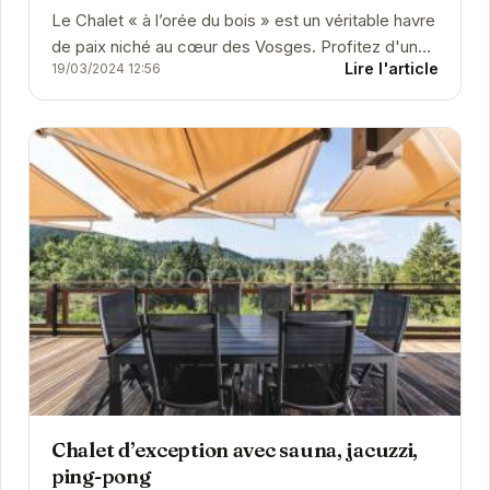
Le Chalet « à l’orée du bois » est un véritable havre
de paix niché au cœur des Vosges. Profitez d'un
Lire l'article
19/03/2024 12:56
séjour relaxant dans ce chalet...
Chalet d’exception avec sauna, jacuzzi,
ping-pong