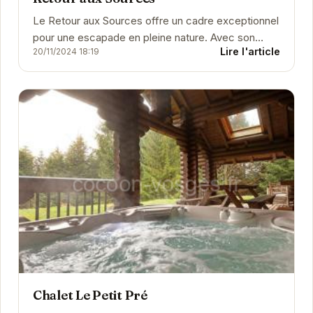
Le Retour aux Sources offre un cadre exceptionnel
pour une escapade en pleine nature. Avec son
Lire l'article
20/11/2024 18:19
ambiance chaleureuse et ses prestations de
qualité,...
Chalet Le Petit Pré