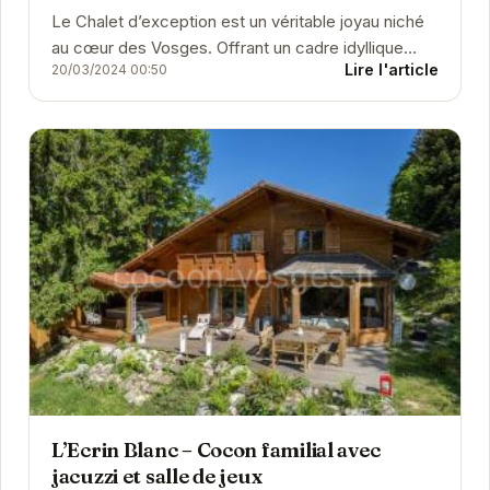
Le Chalet d’exception est un véritable joyau niché
au cœur des Vosges. Offrant un cadre idyllique
Lire l'article
20/03/2024 00:50
pour une escapade relaxante, il dispose d'un...
L’Ecrin Blanc – Cocon familial avec
jacuzzi et salle de jeux