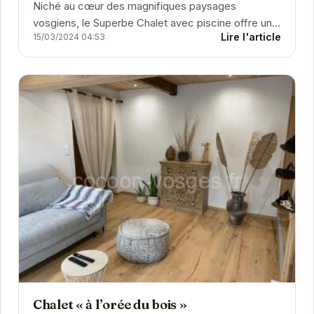
Niché au cœur des magnifiques paysages
vosgiens, le Superbe Chalet avec piscine offre un
Lire l'article
15/03/2024 04:53
refuge idéal pour les voyageurs en quête de...
Chalet « à l’orée du bois »