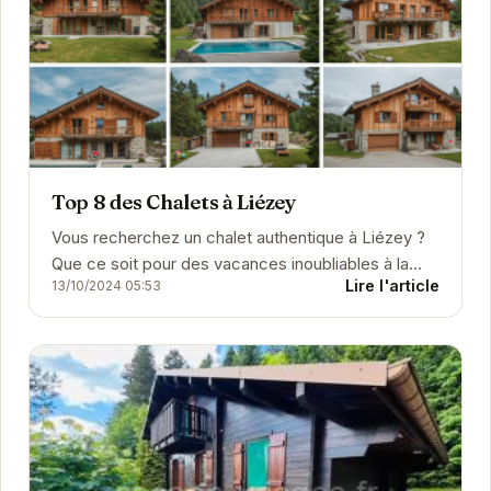
Top 8 des Chalets à Liézey
Vous recherchez un chalet authentique à Liézey ?
Que ce soit pour des vacances inoubliables à la
Lire l'article
13/10/2024 05:53
montagne ou un investissement immobilier
judicieux, ...