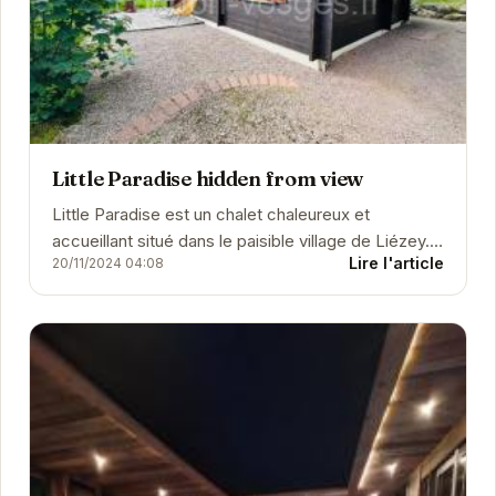
Little Paradise hidden from view
Little Paradise est un chalet chaleureux et
accueillant situé dans le paisible village de Liézey.
Lire l'article
20/11/2024 04:08
Offrant un cadre idéal pour se détendre et se...