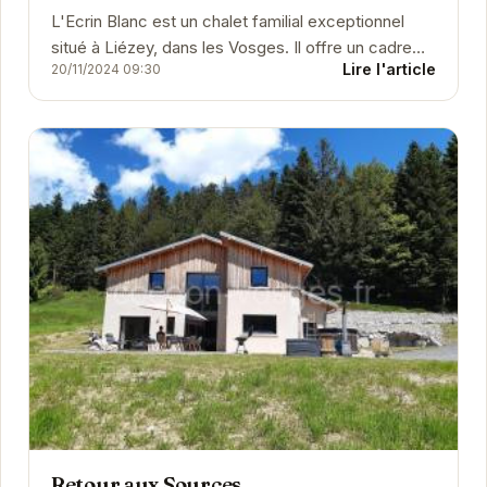
L'Ecrin Blanc est un chalet familial exceptionnel
situé à Liézey, dans les Vosges. Il offre un cadre
Lire l'article
20/11/2024 09:30
idéal pour des vacances relaxantes et...
Retour aux Sources