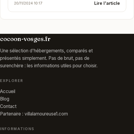
Lire l'article
20/11/2024 10:17
cœur des Vosges. Offrant une vue imprenable sur
les...
cocoon-vosges.fr
Une sélection d'hébergements, comparés et
présentés simplement. Pas de bruit, pas de
surenchère : les informations utiles pour choisir.
EXPLORER
Accueil
Blog
Contact
Partenaire : villalamoureuse1.com
INFORMATIONS