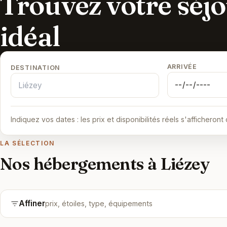
Trouvez votre séj
idéal
Vos dates de séjour à Liézey
15
établissements référencés
•
à partir de
79 €
la nuit
•
Sans frais
ARRIVÉE
DESTINATION
Indiquez vos dates : les prix et disponibilités réels s'afficheront
LA SÉLECTION
Nos hébergements à Liézey
Affiner
prix, étoiles, type, équipements