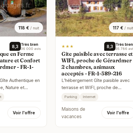
118 €
117 €
/ nuit
/ nui
Très bien
Très bien
8,3
★★★
8,3
36 000 avis
35 786 av
ique en Ferme
Gîte paisible avec terrasse et
ature et Confort
WIFI, proche de Gérardmer 
rdmer - FR-1-
2 chambres, animaux
acceptés - FR-1-589-216
Gîte Authentique en
L’hébergement Gîte paisible avec
e, Nature et
terrasse et WIFI, proche de
 Gérardmer - FR-1-
Gérardmer - 2 chambres, animaux
t
Parking
Internet
 à Liézey, à
acceptés - FR-1-589-216 vous
Maisons de
accueill…
Voir l'offre
Voir l'offre
vacances