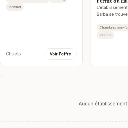
Ferme du Ha
L’établissemen
Internet
Barba se trouve
respectivement
ces lieux d’inté
Chambres non-f
Gérardmer e…
Internet
Chalets
Voir l'offre
Aucun établissement n