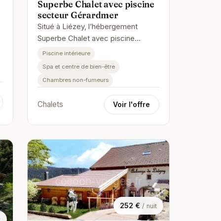
Superbe Chalet avec piscine
secteur Gérardmer
Situé à Liézey, l’hébergement
Superbe Chalet avec piscine
secteur Gérardmer offre une vue
Piscine intérieure
sur la montagne. Il propose un
Spa et centre de bien-être
jardin, u…
Chambres non-fumeurs
Chalets
Voir l'offre
252 €
/ nuit
t