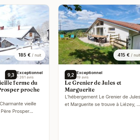
185 €
415 €
/ nuit
/ nui
Exceptionnel
Exceptionnel
9,3
9,2
1 261 avis
19 avis
eille ferme du
Le Grenier de Jules et
Prosper proche
Marguerite
L’hébergement Le Grenier de Jule
harmante vieille
et Marguerite se trouve à Liézey, à
 Père Prosper
seulement 7,5 km de ce lieu
r vous accueille à
d’intérêt : Lac de Gérardmer. Il…
 38 km et 17 km de