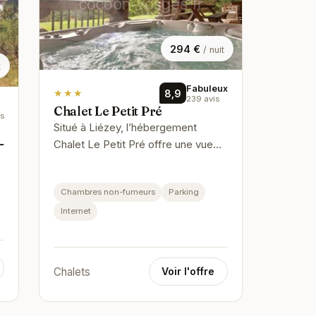
294 €
/ nuit
t
Fabuleux
★★★
8,9
239 avis
Chalet Le Petit Pré
is
Situé à Liézey, l’hébergement
-
Chalet Le Petit Pré offre une vue
sur la montagne. Il propose un
jardin, une terrasse et une connexi…
Chambres non-fumeurs
Parking
Internet
Chalets
Voir l'offre