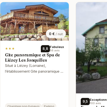
0 €
/ nuit
Fabuleux
★★★
8,8
56 avis
Gite panoramique et Spa de
Liézey Les Jonquilles
Situé à Liézey (Lorraine),
l’établissement Gite panoramique et
Spa de Liézey Les Jonquilles
comprend une connexion Wi-Fi
gratuite …
Exceptionn
9,5
100 avis
Chambres non-fumeurs
Parking