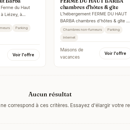
ut Barba
FERME DU HAUT BARBA
chambres d'hôtes & gîte
t Ferme du Haut
L’hébergement FERME DU HAUT
 à Liézey, à
BARBA chambres d'hôtes & gîte s
 9 km et 32 km de
situe à Liézey, à 9 km de ce lieu
rêt : Lac de
umeurs
Parking
Chambres non-fumeurs
Parking
d’intérêt : Lac de Gérardmer. Il po
Internet
Maisons de
Voir l'offre
Voir l'offre
vacances
Aucun résultat
e correspond à ces critères. Essayez d'élargir votre r