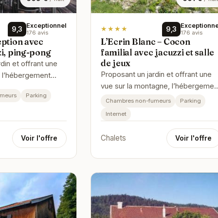
Exceptionnel
Exceptionne
9,3
★★★★
9,3
176 avis
176 avis
eption avec
L’Ecrin Blanc – Cocon
zi, ping-pong
familial avec jacuzzi et salle
de jeux
din et offrant une
Proposant un jardin et offrant une
n, l’hébergement
vue sur la montagne, l’hébergemen
ion avec sauna,
umeurs
Parking
L’Ecrin Blanc – Cocon familial avec
ong se situe à L…
Chambres non-fumeurs
Parking
jacuzzi et salle de jeux…
Internet
Chalets
Voir l'offre
Voir l'offre