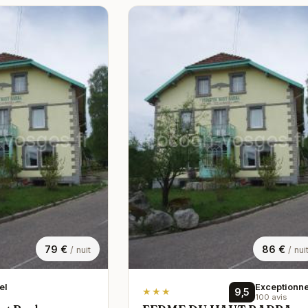
79 €
86 €
/ nuit
/ nui
el
Exceptionne
★★★
9,5
100 avis