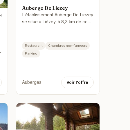
Auberge De Liezey
L’établissement Auberge De Liezey
l
se situe à Liézey, à 8,3 km de ce
lieu d’intérêt : Lac de Gérardmer. Il
possède un salon commun,…
Restaurant
Chambres non-fumeurs
t
Parking
Auberges
Voir l'offre