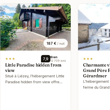
187 €
/ nuit
Bien
★★★
7,9
★★★
12 709 avis
Little Paradise hidden from
Charmante vi
view
Grand Père 
Gérardmer
Situé à Liézey, l’hébergement Little
L’hébergement C
Paradise hidden from view offre
ferme du Grand
une vue sur la ville. Il possède un
proche Gérardme
jardin, une terrasse, un …
respectivement
ces…