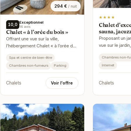
294 €
/ nuit
★★★★
Exceptionnel
Chalet d’exc
10,0
16 avis
sauna, jacuz
Chalet « à l’orée du bois »
Proposant un jar
Offrant une vue sur la ville,
vue sur le jardi
l’hébergement Chalet « à l’orée du
Chalet d’except
bois » possède un jardin, une
Chambres non-f
Spa et centre de bien-être
jacuzzi, ping-p
terrasse et un spa et centre de
Internet
Chambres non-fumeurs
Parking
bie…
Chalets
Chalets
Voir l'offre