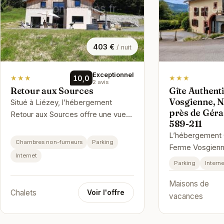
403 €
/ nuit
Exceptionnel
★★★
10,0
★★★
2 avis
Retour aux Sources
Gîte Authent
Vosgienne, N
Situé à Liézey, l’hébergement
près de Géra
Retour aux Sources offre une vue
589-211
sur le jardin. Il comprend un jardin,
L’hébergement 
un barbecue et une connexion …
Chambres non-fumeurs
Parking
Ferme Vosgienn
Internet
Confort près de
Parking
Interne
589-211 se situe
Maisons de
respect…
Chalets
Voir l'offre
vacances