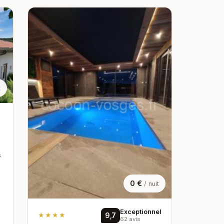
t
s
0 €
/ nuit
Exceptionnel
★★★★
9,7
62 avis