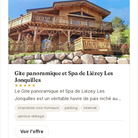
Gite panoramique et Spa de Liézey Les
Jonquilles
★★★★★
Le Gite panoramique et Spa de Liézey Les
Jonquilles est un véritable havre de paix niché au
cœur des Vosges. Offrant une vue imprenable sur
chambres-non-fumeurs
parking
internet
les...
service-detage
Voir l'offre