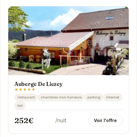
Auberge De Liezey
★★★★★
restaurant
chambres-non-fumeurs
parking
internet
bar
252€
/nuit
Voir l'offre