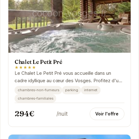
Chalet Le Petit Pré
★★★★★
Le Chalet Le Petit Pré vous accueille dans un
cadre idyllique au cœur des Vosges. Profitez d'un
séjour confortable et relaxant dans ce chalet...
chambres-non-fumeurs
parking
internet
chambres-familiales
294€
/nuit
Voir l'offre