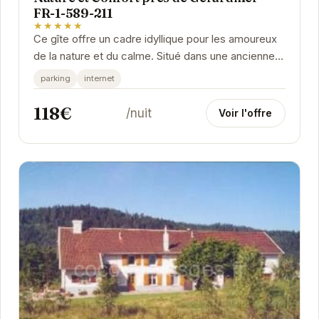
FR-1-589-211
★★★★★
Ce gîte offre un cadre idyllique pour les amoureux
de la nature et du calme. Situé dans une ancienne
ferme vosgienne, il allie charme rustique et...
parking
internet
118€
/nuit
Voir l'offre