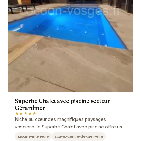
Superbe Chalet avec piscine secteur
Gérardmer
★★★★★
Niché au cœur des magnifiques paysages
vosgiens, le Superbe Chalet avec piscine offre un
refuge idéal pour les voyageurs en quête de...
piscine-interieure
spa-et-centre-de-bien-etre