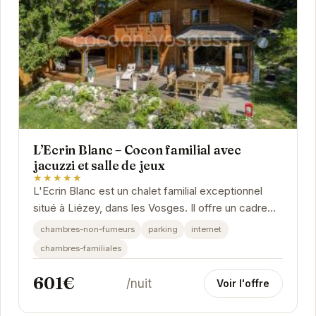
L’Ecrin Blanc – Cocon familial avec
jacuzzi et salle de jeux
★★★★★
L'Ecrin Blanc est un chalet familial exceptionnel
situé à Liézey, dans les Vosges. Il offre un cadre
idéal pour des vacances relaxantes et...
chambres-non-fumeurs
parking
internet
chambres-familiales
601€
/nuit
Voir l'offre