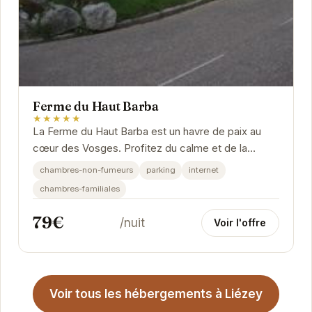
Ferme du Haut Barba
★★★★★
La Ferme du Haut Barba est un havre de paix au
cœur des Vosges. Profitez du calme et de la
beauté de la nature environnante. L'établissement...
chambres-non-fumeurs
parking
internet
chambres-familiales
79€
/nuit
Voir l'offre
Voir tous les hébergements à Liézey