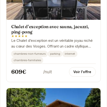
Chalet d’exception avec sauna, jacuzzi,
ping-pong
★★★★★
Le Chalet d’exception est un véritable joyau niché
au cœur des Vosges. Offrant un cadre idyllique
pour une escapade relaxante, il dispose d'un...
chambres-non-fumeurs
parking
internet
chambres-familiales
609€
/nuit
Voir l'offre