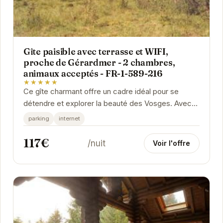
Gîte paisible avec terrasse et WIFI,
proche de Gérardmer - 2 chambres,
animaux acceptés - FR-1-589-216
★★★★★
Ce gîte charmant offre un cadre idéal pour se
détendre et explorer la beauté des Vosges. Avec
sa terrasse, son WIFI et sa situation privilégiée...
parking
internet
117€
/nuit
Voir l'offre