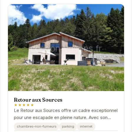
Retour aux Sources
★★★★★
Le Retour aux Sources offre un cadre exceptionnel
pour une escapade en pleine nature. Avec son
ambiance chaleureuse et ses prestations de
chambres-non-fumeurs
parking
internet
qualité,...