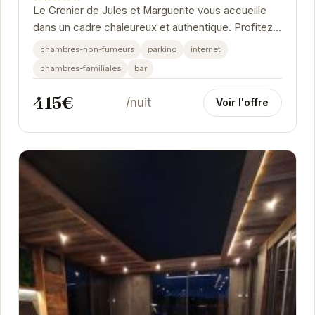
Le Grenier de Jules et Marguerite vous accueille
dans un cadre chaleureux et authentique. Profitez
du calme et de la sérénité de Liézey pour un...
chambres-non-fumeurs
parking
internet
chambres-familiales
bar
415€
/nuit
Voir l'offre