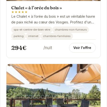
Chalet « à l’orée du bois »
★★★★★
Le Chalet « à l’orée du bois » est un véritable havre
de paix niché au cœur des Vosges. Profitez d'un
séjour relaxant dans ce chalet...
spa-et-centre-de-bien-etre
chambres-non-fumeurs
parking
internet
chambres-familiales
294€
/nuit
Voir l'offre