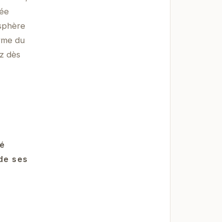
née
osphère
erme du
ez dès
té
de ses