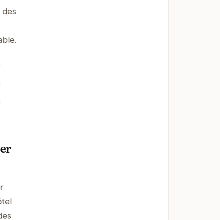
 des
able.
per
r
ôtel
des