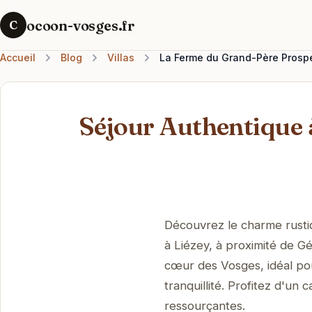
ocoon-vosges.fr
C
Accueil
Blog
Villas
La Ferme du Grand-Père Prospe
Séjour Authentique 
Découvrez le charme rusti
à Liézey, à proximité de G
cœur des Vosges, idéal pou
tranquillité. Profitez d'u
ressourçantes.