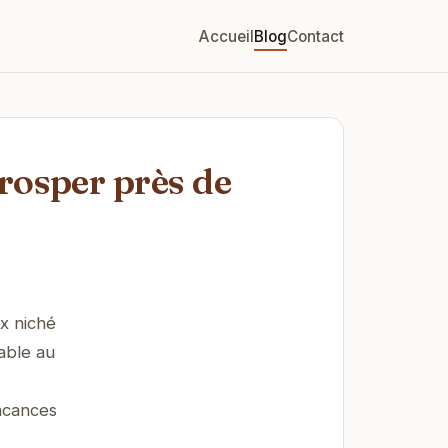
Accueil
Blog
Contact
rosper près de
x niché
able au
vacances